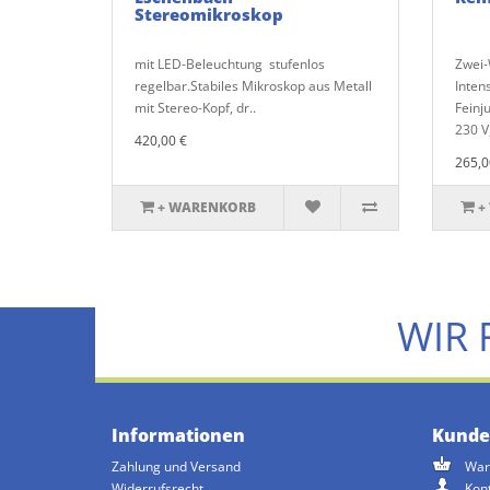
Stereomikroskop
mit LED-Beleuchtung stufenlos
Zwei-
regelbar.Stabiles Mikroskop aus Metall
Inten
mit Stereo-Kopf, dr..
Feinj
230 V,
420,00 €
265,0
+ WARENKORB
+
WIR 
Informationen
Kunde
Zahlung und Versand
War
Widerrufsrecht
Kon