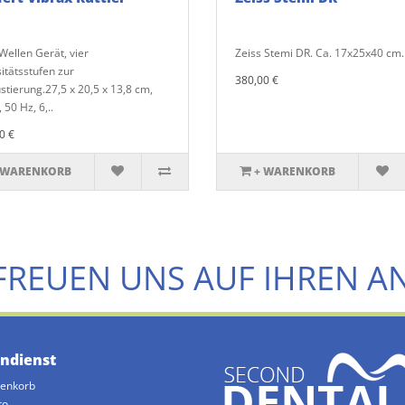
Wellen Gerät, vier
Zeiss Stemi DR. Ca. 17x25x40 cm..
sitätsstufen zur
380,00 €
ustierung.27,5 x 20,5 x 13,8 cm,
 50 Hz, 6,..
0 €
 WARENKORB
+ WARENKORB
FREUEN UNS AUF IHREN A
ndienst
enkorb
to