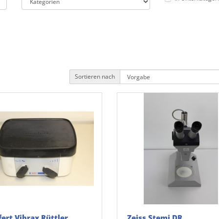
Sortieren nach
ert Vibrax Rüttler
Zeiss Stemi DR